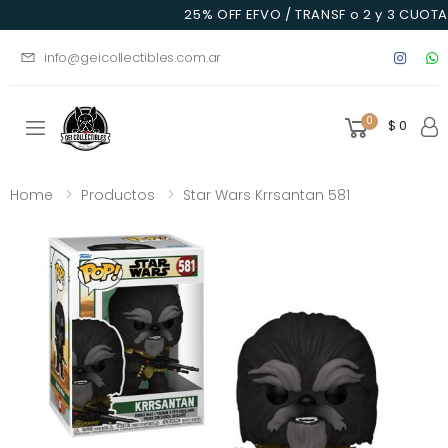
25% OFF EFVO / TRANSF o 2 y 3 CUOTAS
info@geicollectibles.com.ar
0
$ 0
Toggle mobile menu
Home
Productos
Star Wars Krrsantan 581