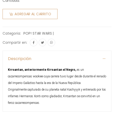
Cantidad:
AGREGAR AL CARRITO
Categoria:
POP! STAR WARS |
Compartir en:
Descripción
Krrsantan, anteriormente Krrsantan el Negro,
es un
cazarrecompensas wookiee cuya carrera tuvo lugar desde durante el reinado
del Imperio Galáctico hasta la era de la Nueva República.
Originalmente capturado de su planeta natal Kashyyyk y entrenado por los
infames Hermanos Xonti como gladiador, Krrsantan se convirtió en un
feroz cazarrecompensas.