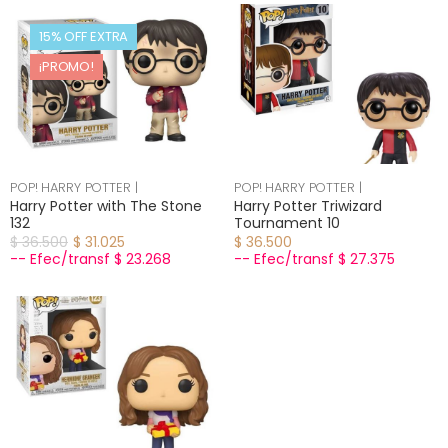
15% OFF EXTRA
¡PROMO!
POP! HARRY POTTER |
POP! HARRY POTTER |
Harry Potter with The Stone
Harry Potter Triwizard
132
Tournament 10
$ 36.500
$ 31.025
$ 36.500
-- Efec/transf $ 23.268
-- Efec/transf $ 27.375