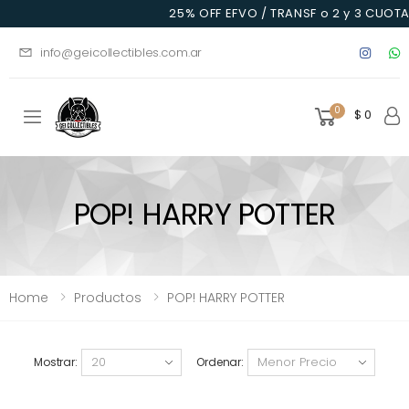
25% OFF EFVO / TRANSF o 2 y 3 CUOTAS
info@geicollectibles.com.ar
0
$ 0
Toggle mobile menu
POP! HARRY POTTER
Home
Productos
POP! HARRY POTTER
Mostrar:
Ordenar: