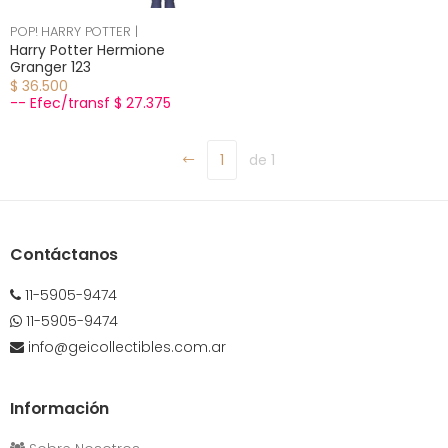
POP! HARRY POTTER |
Harry Potter Hermione
Granger 123
$ 36.500
-- Efec/transf $ 27.375
1
de 1
Contáctanos
11-5905-9474
11-5905-9474
info@geicollectibles.com.ar
Información