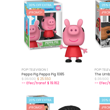
30% OFF EXTRA
25% 
¡PROMO!
¡PRO
POP! TELEVISION |
POP! TELEV
Peppa Pig Peppa Pig 1085
The Umbr
$ 36.500
$ 25.550
$ 36.500
-- Efec/transf $ 19.162
-- Efec/t
20% OFF EXTRA
20% 
¡PROMO!
¡PRO