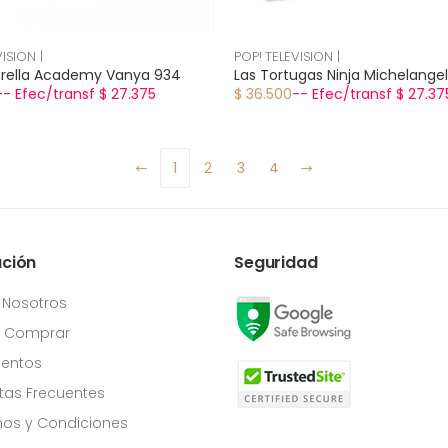
ISION |
POP! TELEVISION |
rella Academy Vanya 934
Las Tortugas Ninja Michelangel
-- Efec/transf $ 27.375
$ 36.500
-- Efec/transf $ 27.37
1
2
3
4
ación
Seguridad
 Nosotros
Comprar
entos
tas Frecuentes
os y Condiciones