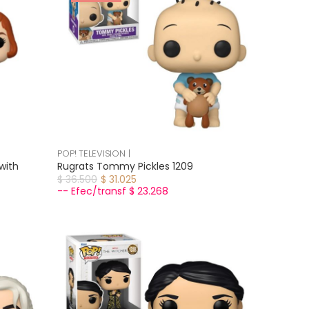
POP! TELEVISION |
with
Rugrats Tommy Pickles 1209
$ 36.500
$ 31.025
-- Efec/transf $ 23.268