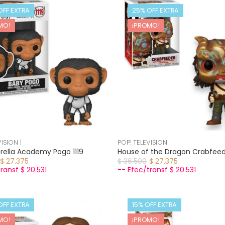
OFF EXTRA
25% OFF EXTRA
MO!
¡PROMO!
ISION |
POP! TELEVISION |
ella Academy Pogo 1119
House of the Dragon Crabfeed
$ 27.375
$ 36.500
$ 27.375
ransf $ 20.531
-- Efec/transf $ 20.531
OFF EXTRA
15% OFF EXTRA
MO!
¡PROMO!