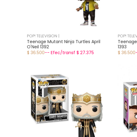
POP! TELEVISION |
POP! TELEV
Teenage Mutant Ninja Turtles April
Teenage 
O'Neil 1392
1393
$ 36.500
-- Efec/transf $ 27.375
$ 36.500