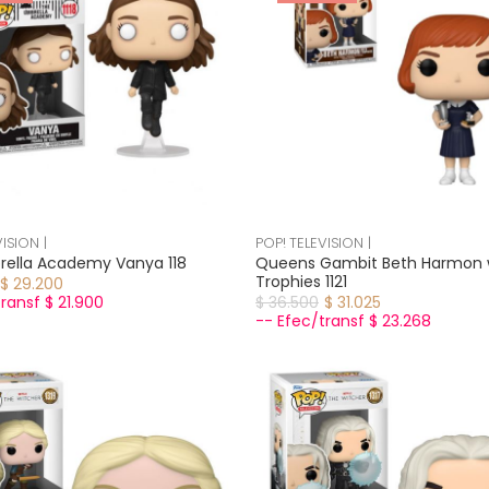
ISION |
POP! TELEVISION |
ella Academy Vanya 118
Queens Gambit Beth Harmon 
Trophies 1121
$ 29.200
ransf $ 21.900
$ 36.500
$ 31.025
-- Efec/transf $ 23.268