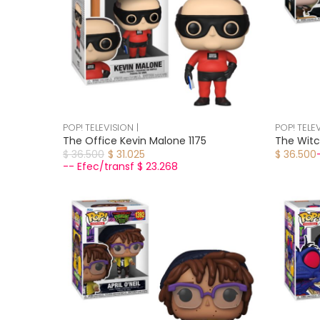
POP! TELEVISION |
POP! TELEV
The Office Kevin Malone 1175
The Witch
$ 36.500
$ 31.025
$ 36.500
-- Efec/transf $ 23.268