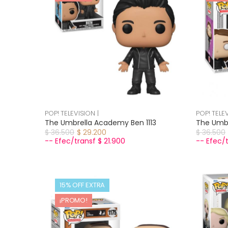
POP! TELEVISION |
POP! TELEV
The Umbrella Academy Ben 1113
The Umbr
$ 36.500
$ 29.200
$ 36.500
-- Efec/transf $ 21.900
-- Efec/t
15% OFF EXTRA
¡PROMO!