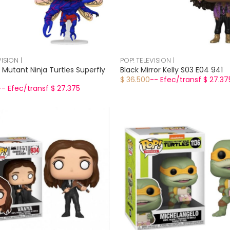
ISION |
POP! TELEVISION |
Mutant Ninja Turtles Superfly
Black Mirror Kelly S03 E04 941
$ 36.500
-- Efec/transf $ 27.37
-- Efec/transf $ 27.375