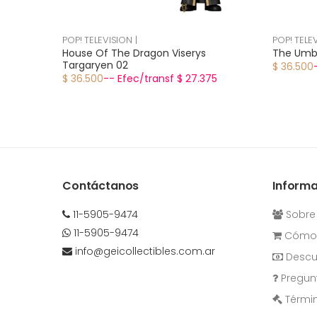
POP! TELEVISION |
POP! TELEV
House Of The Dragon Viserys
The Umb
Targaryen 02
$ 36.500
$ 36.500
-- Efec/transf $ 27.375
Contáctanos
Inform
11-5905-9474
Sobre
11-5905-9474
Cómo 
info@geicollectibles.com.ar
Descu
Pregun
Términ