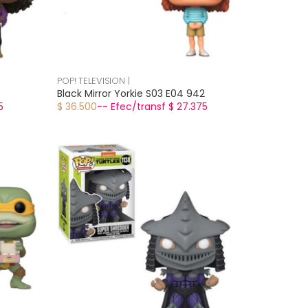
POP! TELEVISION |
Black Mirror Yorkie S03 E04 942
5
$ 36.500
-- Efec/transf $ 27.375