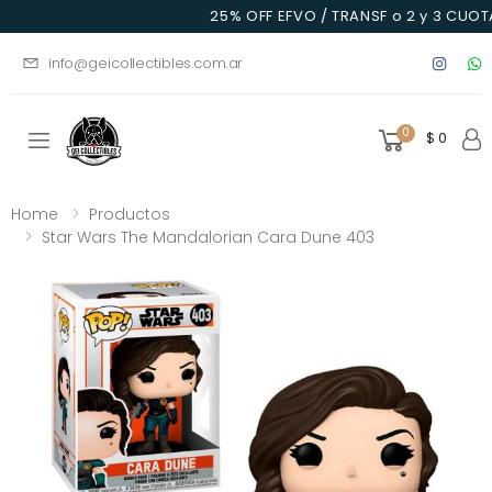
25% OFF EFVO / TRANSF o 2 y 3 CUOTA
info@geicollectibles.com.ar
0
$ 0
Toggle mobile menu
Home
Productos
Star Wars The Mandalorian Cara Dune 403