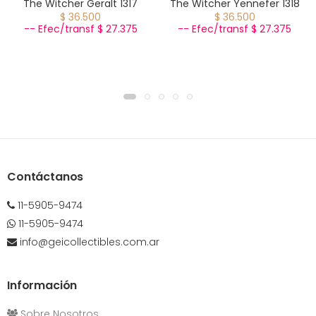
The Witcher Geralt 1317
The Witcher Yennefer 1318
$ 36.500
$ 36.500
-- Efec/transf $ 27.375
-- Efec/transf $ 27.375
Contáctanos
11-5905-9474
11-5905-9474
info@geicollectibles.com.ar
Información
Sobre Nosotros