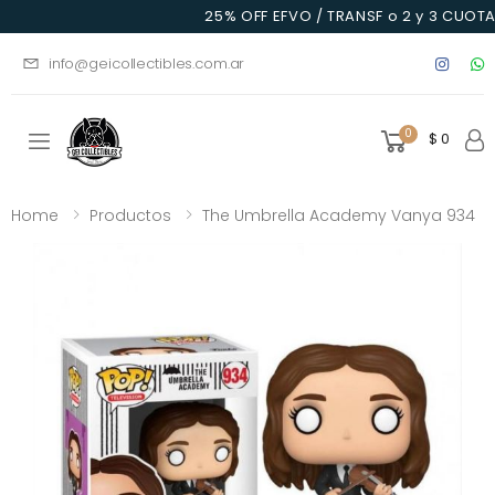
25% OFF EFVO / TRANSF o 2 y 3 CUOTAS
info@geicollectibles.com.ar
0
$ 0
Toggle mobile menu
Home
Productos
The Umbrella Academy Vanya 934