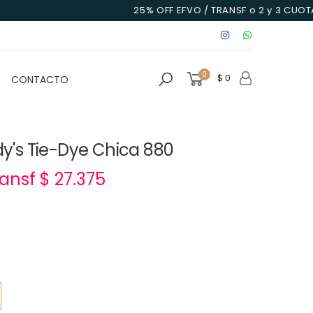
25% OFF EFVO / TRANSF o 2 y 3 CUOTAS SI
0
$ 0
CONTACTO
ddy's Tie-Dye Chica 880
ransf $ 27.375