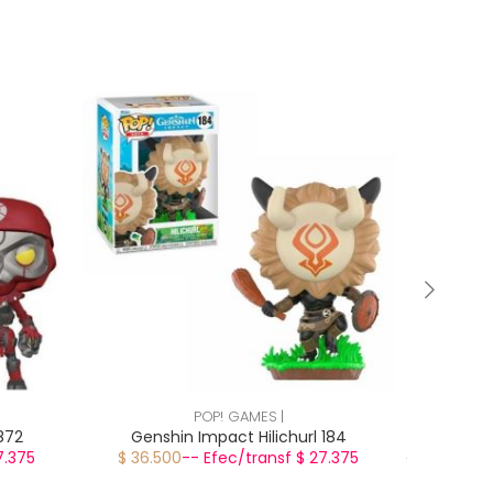
15% OFF
¡PROMO
POP! GAMES |
872
Genshin Impact Hilichurl 184
Fortnite
7.375
$ 36.500
-- Efec/transf $ 27.375
$ 36.500
$ 