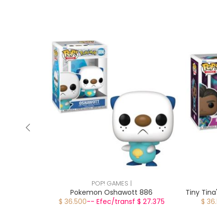
POP! GAMES |
ur 453
Pokemon Oshawott 886
Tiny Tina
 27.375
$ 36.500
-- Efec/transf $ 27.375
$ 36