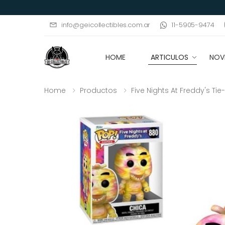
11-5905-9474
info@geicollectibles.com.ar
HOME
ARTICULOS
NOV
Home
Productos
Five Nights At Freddy's Ti