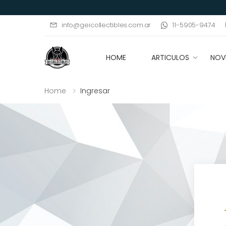
11-5905-9474
info@geicollectibles.com.ar
HOME
ARTICULOS
NOV
Home
Ingresar