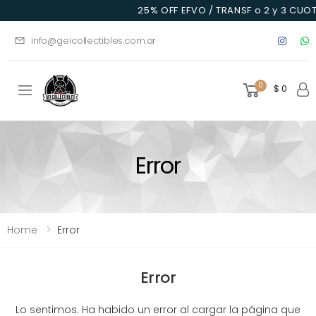
25% OFF EFVO / TRANSF o 2 y 3 CUOT
info@geicollectibles.com.ar
0
$ 0
Toggle mobile menu
Error
Home
Error
Error
Lo sentimos. Ha habido un error al cargar la página que