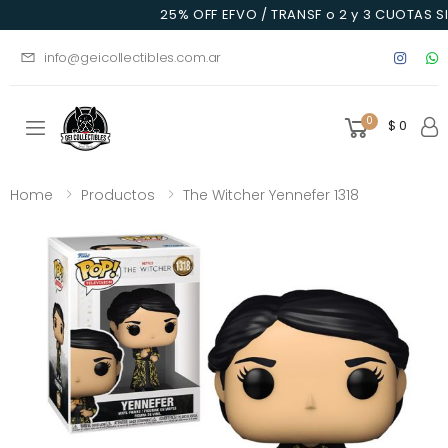
25% OFF EFVO / TRANSF o 2 y 3 CUOTAS SI
info@geicollectibles.com.ar
0
$ 0
Toggle mobile menu
Home
Productos
The Witcher Yennefer 1318