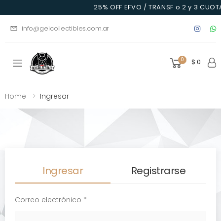
25% OFF EFVO / TRANSF o 2 y 3 CUOTA
info@geicollectibles.com.ar
0
$ 0
Toggle mobile menu
Home
Ingresar
Ingresar
Registrarse
Correo electrónico *